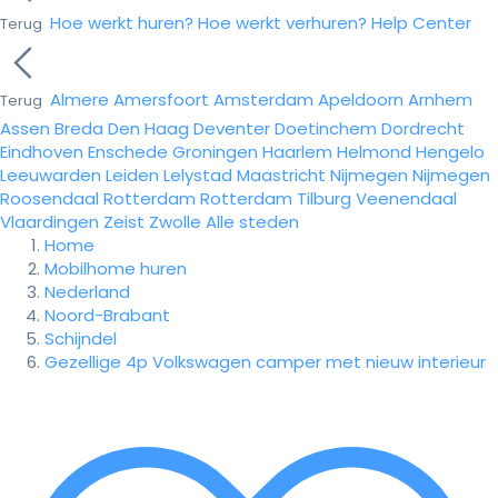
Hoe werkt huren?
Hoe werkt verhuren?
Help Center
Terug
Almere
Amersfoort
Amsterdam
Apeldoorn
Arnhem
Terug
Assen
Breda
Den Haag
Deventer
Doetinchem
Dordrecht
Eindhoven
Enschede
Groningen
Haarlem
Helmond
Hengelo
Leeuwarden
Leiden
Lelystad
Maastricht
Nijmegen
Nijmegen
Roosendaal
Rotterdam
Rotterdam
Tilburg
Veenendaal
Vlaardingen
Zeist
Zwolle
Alle steden
Home
Mobilhome huren
Nederland
Noord-Brabant
Schijndel
Gezellige 4p Volkswagen camper met nieuw interieur