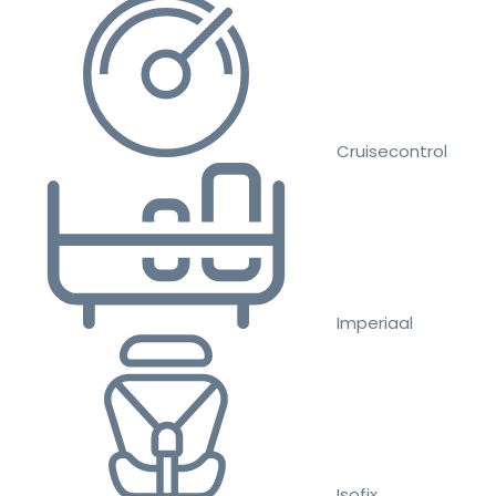
Cruisecontrol
Imperiaal
Isofix