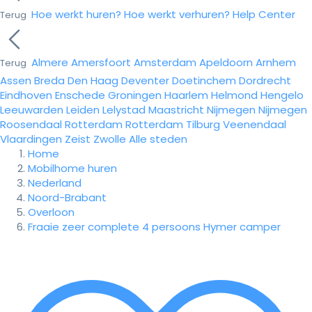
Hoe werkt huren?
Hoe werkt verhuren?
Help Center
Terug
Almere
Amersfoort
Amsterdam
Apeldoorn
Arnhem
Terug
Assen
Breda
Den Haag
Deventer
Doetinchem
Dordrecht
Eindhoven
Enschede
Groningen
Haarlem
Helmond
Hengelo
Leeuwarden
Leiden
Lelystad
Maastricht
Nijmegen
Nijmegen
Roosendaal
Rotterdam
Rotterdam
Tilburg
Veenendaal
Vlaardingen
Zeist
Zwolle
Alle steden
Home
Mobilhome huren
Nederland
Noord-Brabant
Overloon
Fraaie zeer complete 4 persoons Hymer camper