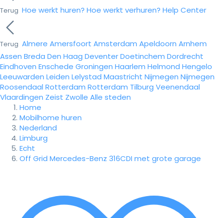
Hoe werkt huren?
Hoe werkt verhuren?
Help Center
Terug
Almere
Amersfoort
Amsterdam
Apeldoorn
Arnhem
Terug
Assen
Breda
Den Haag
Deventer
Doetinchem
Dordrecht
Eindhoven
Enschede
Groningen
Haarlem
Helmond
Hengelo
Leeuwarden
Leiden
Lelystad
Maastricht
Nijmegen
Nijmegen
Roosendaal
Rotterdam
Rotterdam
Tilburg
Veenendaal
Vlaardingen
Zeist
Zwolle
Alle steden
Home
Mobilhome huren
Nederland
Limburg
Echt
Off Grid Mercedes-Benz 316CDI met grote garage