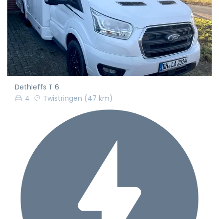
Dethleffs T 6
4
Twistringen
(47 km)