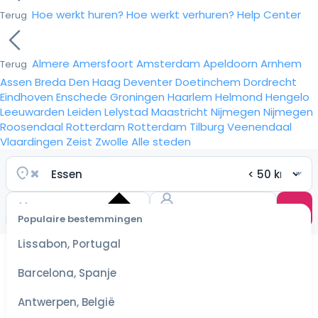
Hoe werkt huren?
Hoe werkt verhuren?
Help Center
Terug
Almere
Amersfoort
Amsterdam
Apeldoorn
Arnhem
Terug
Assen
Breda
Den Haag
Deventer
Doetinchem
Dordrecht
Eindhoven
Enschede
Groningen
Haarlem
Helmond
Hengelo
Leeuwarden
Leiden
Lelystad
Maastricht
Nijmegen
Nijmegen
Roosendaal
Rotterdam
Rotterdam
Tilburg
Veenendaal
Vlaardingen
Zeist
Zwolle
Alle steden
Populaire bestemmingen
Selecteer
Lissabon, Portugal
datum
voor de
Barcelona, Spanje
scherpste
prijzen
Antwerpen, België