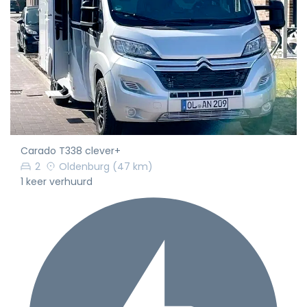
Carado T338 clever+
2
Oldenburg
(47 km)
1 keer verhuurd