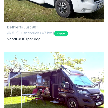
Dethleffs Just 90T
5
Osnabrück
(47 km)
Nieuw
Vanaf
€ 101
per dag