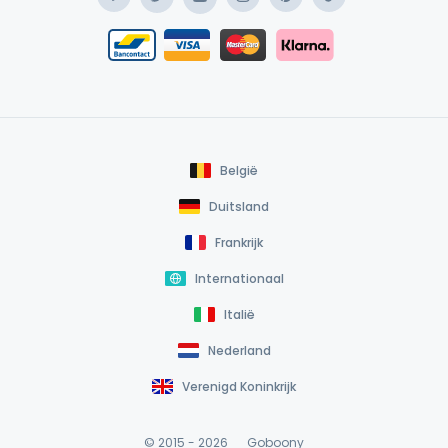
Facebook
Instagram
Pinterest
TikTok
Twitter
YouTube
Safe Payment Klarna
Bancontact / Mister Cash
Safe Payment Card
België
Duitsland
Frankrijk
Internationaal
Italië
Nederland
Verenigd Koninkrijk
© 2015 - 2026
Goboony