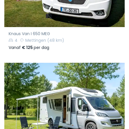
Knaus Van I 650 MEG
4
Mettingen
(48 km)
Vanaf
€ 125
per dag