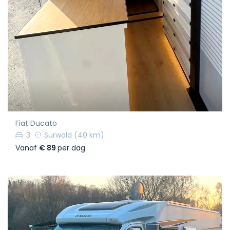
Fiat Ducato
3
Surwold
(40 km)
Vanaf
€ 89
per dag