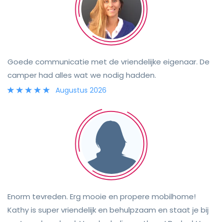
waardoor het verblijf erg aangenaam was. Alles werkte
perfect en je merkte dat er veel zorg aan besteed
werd. Kortom, alles verliep heel goed. We zouden de
camper van Sofie zonder twijfel aanbevelen aan
andere reizigers en huren hem met veel plezier opnieuw
Goede communicatie met de vriendelijke eigenaar. De
camper had alles wat we nodig hadden.
Augustus 2026
Enorm tevreden. Erg mooie en propere mobilhome!
Kathy is super vriendelijk en behulpzaam en staat je bij