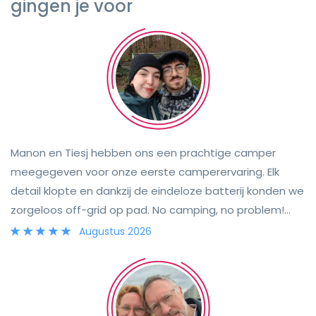
gingen je voor
Manon en Tiesj hebben ons een prachtige camper
meegegeven voor onze eerste camperervaring. Elk
detail klopte en dankzij de eindeloze batterij konden we
zorgeloos off-grid op pad. No camping, no problem!
Alles wat we nodig hadden, zat gewoon in ons busje.
Augustus 2026
We hebben een fantastische reis gehad en kunnen het
alleen maar aanraden om met Beluga op avontuur te
gaan. Bedankt Manon en Tiesj voor deze geweldige
eerste camperervaring! 🌄✨