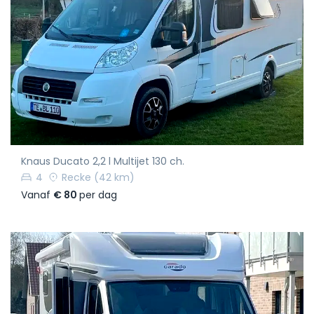
Knaus Ducato 2,2 l Multijet 130 ch.
4
Recke
(42 km)
Vanaf
€ 80
per dag