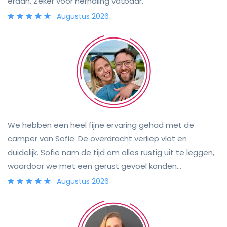
eraan. Zeker voor herhaling vatbaar.
Augustus 2026
We hebben een heel fijne ervaring gehad met de
camper van Sofie. De overdracht verliep vlot en
duidelijk. Sofie nam de tijd om alles rustig uit te leggen,
waardoor we met een gerust gevoel konden
vertrekken. Tijdens onze reis hebben we verschillende
Augustus 2026
mooie plaatsen bezocht en volop genoten van de
vrijheid die een camper biedt. De camper was netjes,
comfortabel en van alle nodige voorzieningen voorzien,