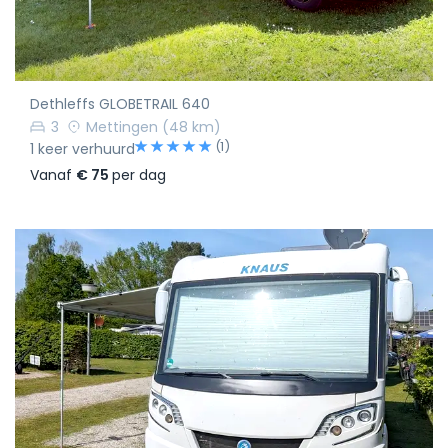
Dethleffs GLOBETRAIL 640
3
Mettingen
(48 km)
(1)
1 keer verhuurd
Vanaf
€ 75
per dag