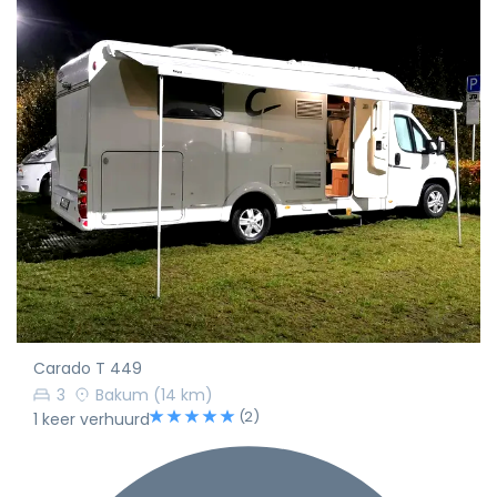
Carado T 449
3
Bakum
(14 km)
(2)
1 keer verhuurd