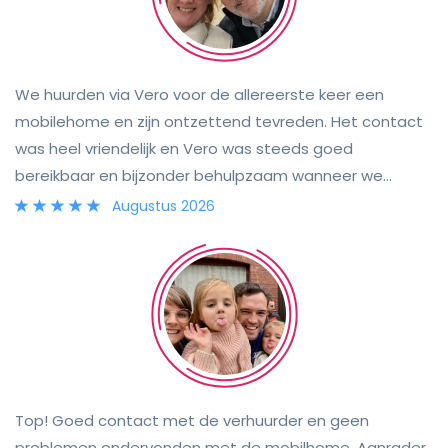
We huurden via Vero voor de allereerste keer een
mobilehome en zijn ontzettend tevreden. Het contact
was heel vriendelijk en Vero was steeds goed
bereikbaar en bijzonder behulpzaam wanneer we
vragen hadden. Voor ons was het de eerste keer met
Augustus 2026
een mobilehome op reis, en alles is enorm goed
meegevallen. We hebben er echt van genoten en het
smaakt zeker naar meer!
Top! Goed contact met de verhuurder en geen
problemen ondervonden met de mobilhome. Aanrader