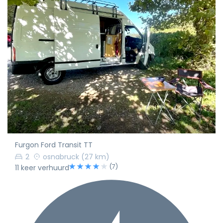
Furgon Ford Transit TT
2
osnabruck
(27 km)
(7)
11 keer verhuurd