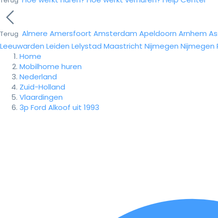
Terug
Almere
Amersfoort
Amsterdam
Apeldoorn
Arnhem
As
Terug
Leeuwarden
Leiden
Lelystad
Maastricht
Nijmegen
Nijmegen
Home
Mobilhome huren
Nederland
Zuid-Holland
Vlaardingen
3p Ford Alkoof uit 1993