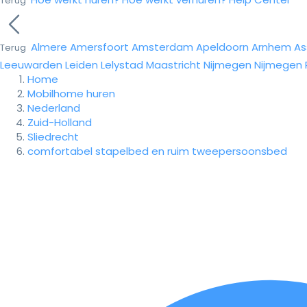
Terug
Almere
Amersfoort
Amsterdam
Apeldoorn
Arnhem
As
Terug
Leeuwarden
Leiden
Lelystad
Maastricht
Nijmegen
Nijmegen
Home
Mobilhome huren
Nederland
Zuid-Holland
Sliedrecht
comfortabel stapelbed en ruim tweepersoonsbed