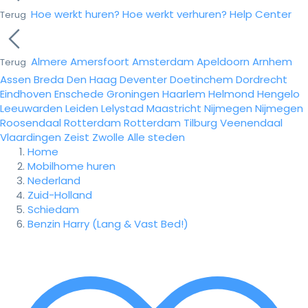
Hoe werkt huren?
Hoe werkt verhuren?
Help Center
Terug
Almere
Amersfoort
Amsterdam
Apeldoorn
Arnhem
Terug
Assen
Breda
Den Haag
Deventer
Doetinchem
Dordrecht
Eindhoven
Enschede
Groningen
Haarlem
Helmond
Hengelo
Leeuwarden
Leiden
Lelystad
Maastricht
Nijmegen
Nijmegen
Roosendaal
Rotterdam
Rotterdam
Tilburg
Veenendaal
Vlaardingen
Zeist
Zwolle
Alle steden
Home
Mobilhome huren
Nederland
Zuid-Holland
Schiedam
Benzin Harry (Lang & Vast Bed!)