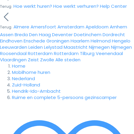
Hoe werkt huren?
Hoe werkt verhuren?
Help Center
Terug
Almere
Amersfoort
Amsterdam
Apeldoorn
Arnhem
Terug
Assen
Breda
Den Haag
Deventer
Doetinchem
Dordrecht
Eindhoven
Enschede
Groningen
Haarlem
Helmond
Hengelo
Leeuwarden
Leiden
Lelystad
Maastricht
Nijmegen
Nijmegen
Roosendaal
Rotterdam
Rotterdam
Tilburg
Veenendaal
Vlaardingen
Zeist
Zwolle
Alle steden
Home
Mobilhome huren
Nederland
Zuid-Holland
Hendrik-Ido-Ambacht
Ruime en complete 5-persoons gezinscamper