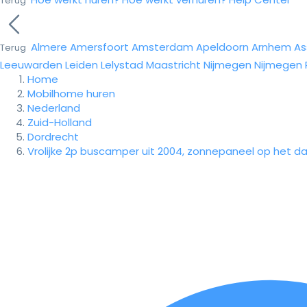
Terug
Almere
Amersfoort
Amsterdam
Apeldoorn
Arnhem
As
Terug
Leeuwarden
Leiden
Lelystad
Maastricht
Nijmegen
Nijmegen
Home
Mobilhome huren
Nederland
Zuid-Holland
Dordrecht
Vrolijke 2p buscamper uit 2004, zonnepaneel op het da