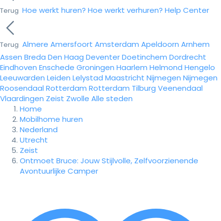
Hoe werkt huren?
Hoe werkt verhuren?
Help Center
Terug
Almere
Amersfoort
Amsterdam
Apeldoorn
Arnhem
Terug
Assen
Breda
Den Haag
Deventer
Doetinchem
Dordrecht
Eindhoven
Enschede
Groningen
Haarlem
Helmond
Hengelo
Leeuwarden
Leiden
Lelystad
Maastricht
Nijmegen
Nijmegen
Roosendaal
Rotterdam
Rotterdam
Tilburg
Veenendaal
Vlaardingen
Zeist
Zwolle
Alle steden
Home
Mobilhome huren
Nederland
Utrecht
Zeist
Ontmoet Bruce: Jouw Stijlvolle, Zelfvoorzienende
Avontuurlijke Camper