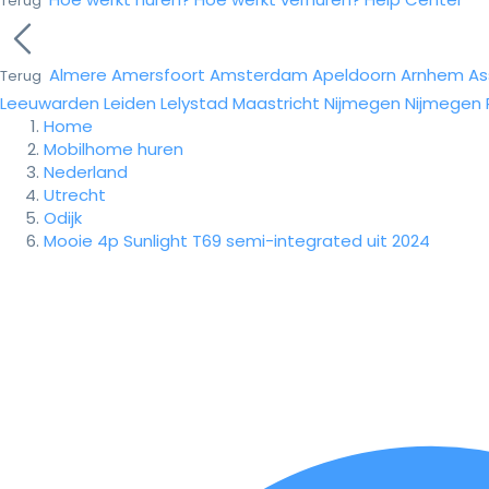
Terug
Almere
Amersfoort
Amsterdam
Apeldoorn
Arnhem
As
Terug
Leeuwarden
Leiden
Lelystad
Maastricht
Nijmegen
Nijmegen
Home
Mobilhome huren
Nederland
Utrecht
Odijk
Mooie 4p Sunlight T69 semi-integrated uit 2024