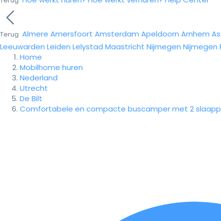
Terug
Almere
Amersfoort
Amsterdam
Apeldoorn
Arnhem
As
Terug
Leeuwarden
Leiden
Lelystad
Maastricht
Nijmegen
Nijmegen
Home
Mobilhome huren
Nederland
Utrecht
De Bilt
Comfortabele en compacte buscamper met 2 slaapp