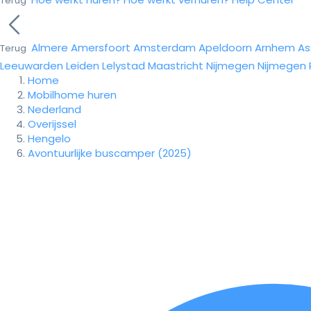
Terug
Almere
Amersfoort
Amsterdam
Apeldoorn
Arnhem
As
Terug
Leeuwarden
Leiden
Lelystad
Maastricht
Nijmegen
Nijmegen
Home
Mobilhome huren
Nederland
Overijssel
Hengelo
Avontuurlijke buscamper (2025)