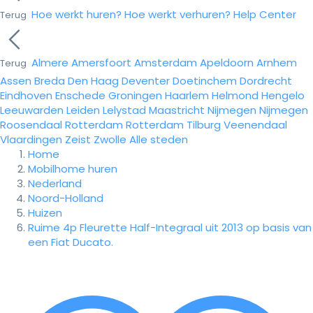
Hoe werkt huren?
Hoe werkt verhuren?
Help Center
Terug
Almere
Amersfoort
Amsterdam
Apeldoorn
Arnhem
Terug
Assen
Breda
Den Haag
Deventer
Doetinchem
Dordrecht
Eindhoven
Enschede
Groningen
Haarlem
Helmond
Hengelo
Leeuwarden
Leiden
Lelystad
Maastricht
Nijmegen
Nijmegen
Roosendaal
Rotterdam
Rotterdam
Tilburg
Veenendaal
Vlaardingen
Zeist
Zwolle
Alle steden
Home
Mobilhome huren
Nederland
Noord-Holland
Huizen
Ruime 4p Fleurette Half-Integraal uit 2013 op basis van
een Fiat Ducato.