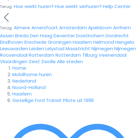
Hoe werkt huren?
Hoe werkt verhuren?
Help Center
Terug
Almere
Amersfoort
Amsterdam
Apeldoorn
Arnhem
Terug
Assen
Breda
Den Haag
Deventer
Doetinchem
Dordrecht
Eindhoven
Enschede
Groningen
Haarlem
Helmond
Hengelo
Leeuwarden
Leiden
Lelystad
Maastricht
Nijmegen
Nijmegen
Roosendaal
Rotterdam
Rotterdam
Tilburg
Veenendaal
Vlaardingen
Zeist
Zwolle
Alle steden
Home
Mobilhome huren
Nederland
Noord-Holland
Haarlem
Gezellige Ford Transit Pilote uit 1996