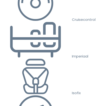
Cruisecontrol
Imperiaal
Isofix