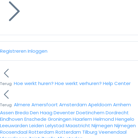
Registreren
Inloggen
Hoe werkt huren?
Hoe werkt verhuren?
Help Center
Terug
Almere
Amersfoort
Amsterdam
Apeldoorn
Arnhem
Terug
Assen
Breda
Den Haag
Deventer
Doetinchem
Dordrecht
Eindhoven
Enschede
Groningen
Haarlem
Helmond
Hengelo
Leeuwarden
Leiden
Lelystad
Maastricht
Nijmegen
Nijmegen
Roosendaal
Rotterdam
Rotterdam
Tilburg
Veenendaal