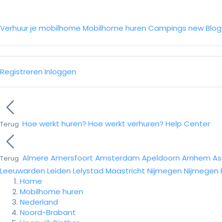
Verhuur je mobilhome
Mobilhome huren
Campings
new
Blo
Registreren
Inloggen
Hoe werkt huren?
Hoe werkt verhuren?
Help Center
Terug
Almere
Amersfoort
Amsterdam
Apeldoorn
Arnhem
As
Terug
Leeuwarden
Leiden
Lelystad
Maastricht
Nijmegen
Nijmegen
Home
Mobilhome huren
Nederland
Noord-Brabant