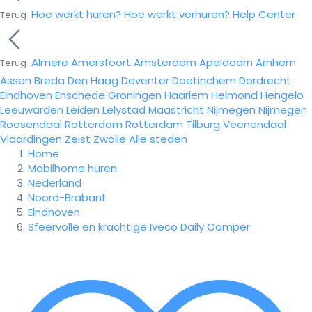
Hoe werkt huren?
Hoe werkt verhuren?
Help Center
Terug
Almere
Amersfoort
Amsterdam
Apeldoorn
Arnhem
Terug
Assen
Breda
Den Haag
Deventer
Doetinchem
Dordrecht
Eindhoven
Enschede
Groningen
Haarlem
Helmond
Hengelo
Leeuwarden
Leiden
Lelystad
Maastricht
Nijmegen
Nijmegen
Roosendaal
Rotterdam
Rotterdam
Tilburg
Veenendaal
Vlaardingen
Zeist
Zwolle
Alle steden
Home
Mobilhome huren
Nederland
Noord-Brabant
Eindhoven
Sfeervolle en krachtige Iveco Daily Camper