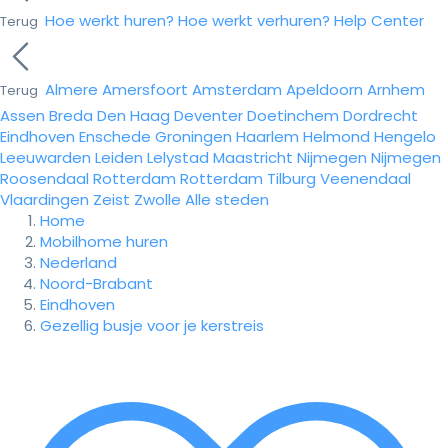
Hoe werkt huren?
Hoe werkt verhuren?
Help Center
Terug
Almere
Amersfoort
Amsterdam
Apeldoorn
Arnhem
Terug
Assen
Breda
Den Haag
Deventer
Doetinchem
Dordrecht
Eindhoven
Enschede
Groningen
Haarlem
Helmond
Hengelo
Leeuwarden
Leiden
Lelystad
Maastricht
Nijmegen
Nijmegen
Roosendaal
Rotterdam
Rotterdam
Tilburg
Veenendaal
Vlaardingen
Zeist
Zwolle
Alle steden
Home
Mobilhome huren
Nederland
Noord-Brabant
Eindhoven
Gezellig busje voor je kerstreis