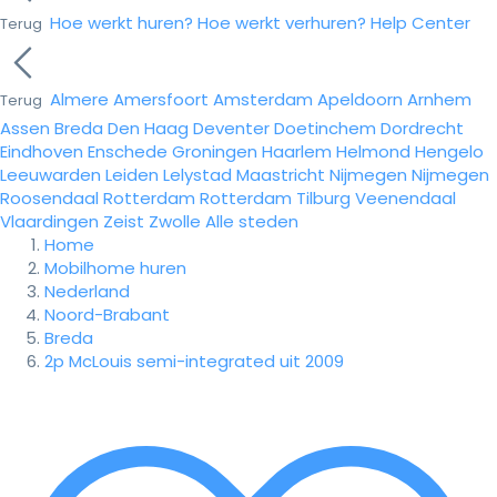
Hoe werkt huren?
Hoe werkt verhuren?
Help Center
Terug
Almere
Amersfoort
Amsterdam
Apeldoorn
Arnhem
Terug
Assen
Breda
Den Haag
Deventer
Doetinchem
Dordrecht
Eindhoven
Enschede
Groningen
Haarlem
Helmond
Hengelo
Leeuwarden
Leiden
Lelystad
Maastricht
Nijmegen
Nijmegen
Roosendaal
Rotterdam
Rotterdam
Tilburg
Veenendaal
Vlaardingen
Zeist
Zwolle
Alle steden
Home
Mobilhome huren
Nederland
Noord-Brabant
Breda
2p McLouis semi-integrated uit 2009