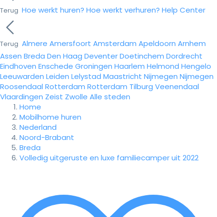
Hoe werkt huren?
Hoe werkt verhuren?
Help Center
Terug
Almere
Amersfoort
Amsterdam
Apeldoorn
Arnhem
Terug
Assen
Breda
Den Haag
Deventer
Doetinchem
Dordrecht
Eindhoven
Enschede
Groningen
Haarlem
Helmond
Hengelo
Leeuwarden
Leiden
Lelystad
Maastricht
Nijmegen
Nijmegen
Roosendaal
Rotterdam
Rotterdam
Tilburg
Veenendaal
Vlaardingen
Zeist
Zwolle
Alle steden
Home
Mobilhome huren
Nederland
Noord-Brabant
Breda
Volledig uitgeruste en luxe familiecamper uit 2022