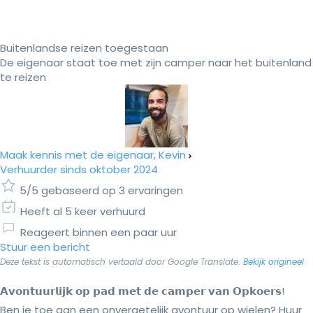
Buitenlandse reizen toegestaan
De eigenaar staat toe met zijn camper naar het buitenland
te reizen
Maak kennis met de eigenaar, Kevin
Verhuurder sinds oktober 2024
5/5 gebaseerd op 3 ervaringen
Heeft al 5 keer verhuurd
Reageert binnen een paar uur
Stuur een bericht
Deze tekst is automatisch vertaald door Google Translate.
Bekijk origineel
𝗔𝘃𝗼𝗻𝘁𝘂𝘂𝗿𝗹𝗶𝗷𝗸 𝗼𝗽 𝗽𝗮𝗱 𝗺𝗲𝘁 𝗱𝗲 𝗰𝗮𝗺𝗽𝗲𝗿 𝘃𝗮𝗻 𝗢𝗽𝗸𝗼𝗲𝗿𝘀!
Ben je toe aan een onvergetelijk avontuur op wielen? Huur