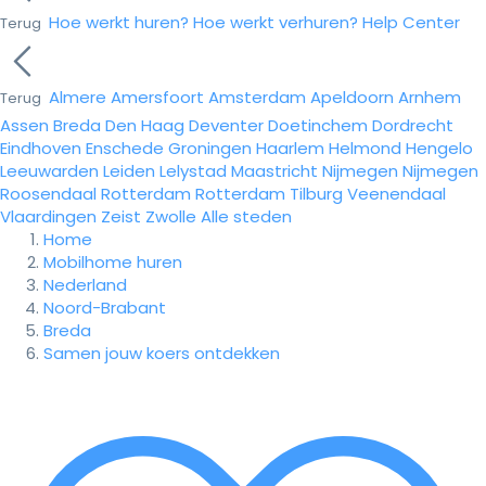
Hoe werkt huren?
Hoe werkt verhuren?
Help Center
Terug
Almere
Amersfoort
Amsterdam
Apeldoorn
Arnhem
Terug
Assen
Breda
Den Haag
Deventer
Doetinchem
Dordrecht
Eindhoven
Enschede
Groningen
Haarlem
Helmond
Hengelo
Leeuwarden
Leiden
Lelystad
Maastricht
Nijmegen
Nijmegen
Roosendaal
Rotterdam
Rotterdam
Tilburg
Veenendaal
Vlaardingen
Zeist
Zwolle
Alle steden
Home
Mobilhome huren
Nederland
Noord-Brabant
Breda
Samen jouw koers ontdekken