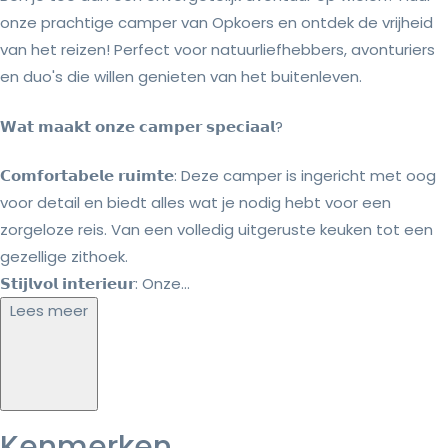
onze prachtige camper van Opkoers en ontdek de vrijheid
van het reizen! Perfect voor natuurliefhebbers, avonturiers
en duo's die willen genieten van het buitenleven.
𝗪𝗮𝘁 𝗺𝗮𝗮𝗸𝘁 𝗼𝗻𝘇𝗲 𝗰𝗮𝗺𝗽𝗲𝗿 𝘀𝗽𝗲𝗰𝗶𝗮𝗮𝗹?
𝗖𝗼𝗺𝗳𝗼𝗿𝘁𝗮𝗯𝗲𝗹𝗲 𝗿𝘂𝗶𝗺𝘁𝗲: Deze camper is ingericht met oog
voor detail en biedt alles wat je nodig hebt voor een
zorgeloze reis. Van een volledig uitgeruste keuken tot een
gezellige zithoek.
𝗦𝘁𝗶𝗷𝗹𝘃𝗼𝗹 𝗶𝗻𝘁𝗲𝗿𝗶𝗲𝘂𝗿: Onze...
Lees meer
Kenmerken