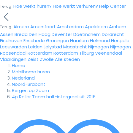
Hoe werkt huren?
Hoe werkt verhuren?
Help Center
Terug
Almere
Amersfoort
Amsterdam
Apeldoorn
Arnhem
Terug
Assen
Breda
Den Haag
Deventer
Doetinchem
Dordrecht
Eindhoven
Enschede
Groningen
Haarlem
Helmond
Hengelo
Leeuwarden
Leiden
Lelystad
Maastricht
Nijmegen
Nijmegen
Roosendaal
Rotterdam
Rotterdam
Tilburg
Veenendaal
Vlaardingen
Zeist
Zwolle
Alle steden
Home
Mobilhome huren
Nederland
Noord-Brabant
Bergen op Zoom
4p Roller Team half-intergraal uit 2016