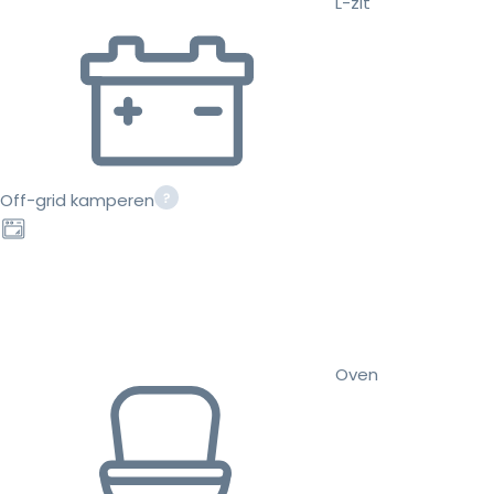
L-zit
Off-grid kamperen
Oven