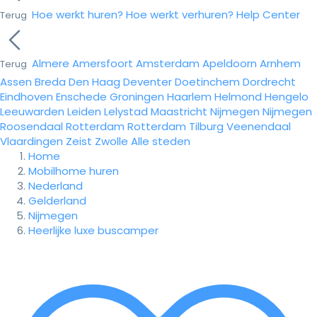
Hoe werkt huren?
Hoe werkt verhuren?
Help Center
Terug
Almere
Amersfoort
Amsterdam
Apeldoorn
Arnhem
Terug
Assen
Breda
Den Haag
Deventer
Doetinchem
Dordrecht
Eindhoven
Enschede
Groningen
Haarlem
Helmond
Hengelo
Leeuwarden
Leiden
Lelystad
Maastricht
Nijmegen
Nijmegen
Roosendaal
Rotterdam
Rotterdam
Tilburg
Veenendaal
Vlaardingen
Zeist
Zwolle
Alle steden
Home
Mobilhome huren
Nederland
Gelderland
Nijmegen
Heerlijke luxe buscamper