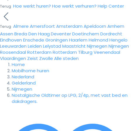
Hoe werkt huren?
Hoe werkt verhuren?
Help Center
Terug
Almere
Amersfoort
Amsterdam
Apeldoorn
Arnhem
Terug
Assen
Breda
Den Haag
Deventer
Doetinchem
Dordrecht
Eindhoven
Enschede
Groningen
Haarlem
Helmond
Hengelo
Leeuwarden
Leiden
Lelystad
Maastricht
Nijmegen
Nijmegen
Roosendaal
Rotterdam
Rotterdam
Tilburg
Veenendaal
Vlaardingen
Zeist
Zwolle
Alle steden
Home
Mobilhome huren
Nederland
Gelderland
Nijmegen
Nostalgische Oldtimer op LPG, 2/4p, met vast bed en
dakdragers.