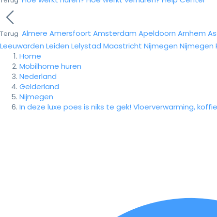
Terug
Almere
Amersfoort
Amsterdam
Apeldoorn
Arnhem
As
Terug
Leeuwarden
Leiden
Lelystad
Maastricht
Nijmegen
Nijmegen
Home
Mobilhome huren
Nederland
Gelderland
Nijmegen
In deze luxe poes is niks te gek! Vloerverwarming, koffie