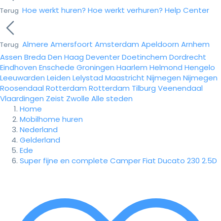
Hoe werkt huren?
Hoe werkt verhuren?
Help Center
Terug
Almere
Amersfoort
Amsterdam
Apeldoorn
Arnhem
Terug
Assen
Breda
Den Haag
Deventer
Doetinchem
Dordrecht
Eindhoven
Enschede
Groningen
Haarlem
Helmond
Hengelo
Leeuwarden
Leiden
Lelystad
Maastricht
Nijmegen
Nijmegen
Roosendaal
Rotterdam
Rotterdam
Tilburg
Veenendaal
Vlaardingen
Zeist
Zwolle
Alle steden
Home
Mobilhome huren
Nederland
Gelderland
Ede
Super fijne en complete Camper Fiat Ducato 230 2.5D