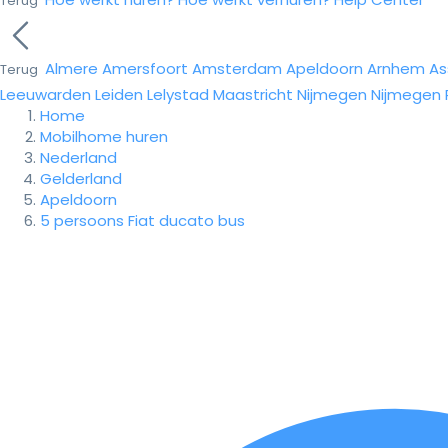
Terug
Almere
Amersfoort
Amsterdam
Apeldoorn
Arnhem
As
Terug
Leeuwarden
Leiden
Lelystad
Maastricht
Nijmegen
Nijmegen
Home
Mobilhome huren
Nederland
Gelderland
Apeldoorn
5 persoons Fiat ducato bus