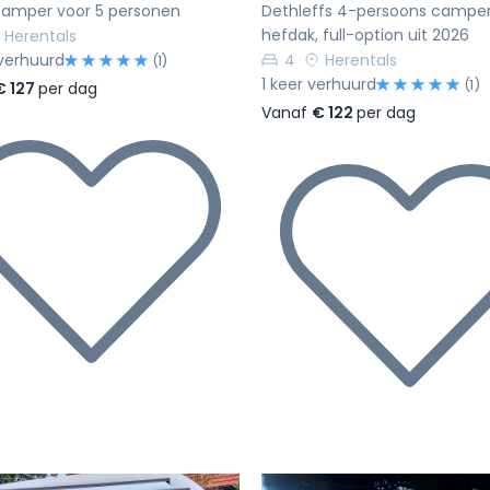
camper voor 5 personen
Dethleffs 4-persoons campe
hefdak, full-option uit 2026
Herentals
verhuurd
4
Herentals
(1)
1 keer verhuurd
(1)
€ 127
per dag
Vanaf
€ 122
per dag