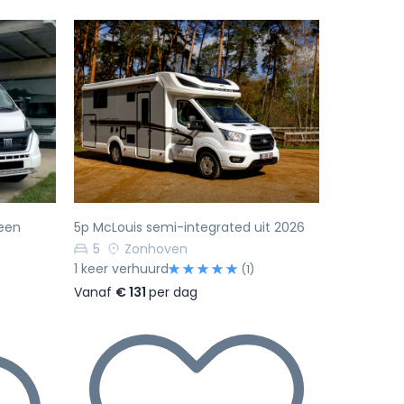
Volgende
Vorige
Volgende
 een
5p McLouis semi-integrated uit 2026
5
Zonhoven
1 keer verhuurd
(1)
Vanaf
€ 131
per dag