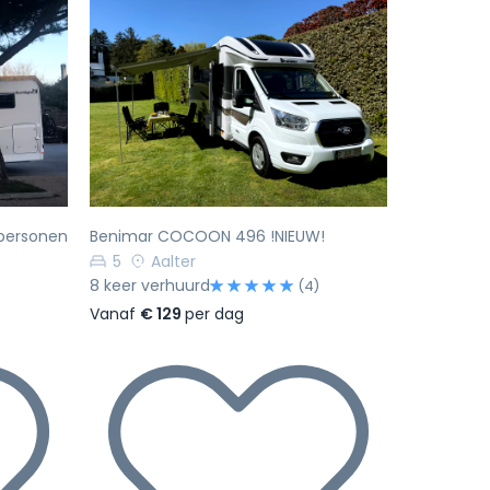
Volgende
Vorige
Volgende
 personen
Benimar COCOON 496 !NIEUW!
5
Aalter
8 keer verhuurd
(4)
Vanaf
€ 129
per dag