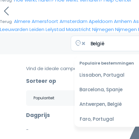
Terug
Almere
Amersfoort
Amsterdam
Apeldoorn
Arnhem
As
Terug
Leeuwarden
Leiden
Lelystad
Maastricht
Nijmegen
Nijmegen
Populaire bestemmingen
Vind de ideale camper voor je reis
Lissabon, Portugal
Sorteer op
Barcelona, Spanje
Antwerpen, België
Dagprijs
Faro, Portugal
-