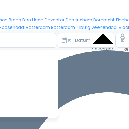
sen
Breda
Den Haag
Deventer
Doetinchem
Dordrecht
Eindh
Roosendaal
Rotterdam
Rotterdam
Tilburg
Veenendaal
Vlaa
Selecteer
datum
voor de
scherpste
prijzen