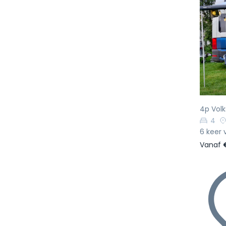
Vo
4p Volk
4
6 keer 
Vanaf