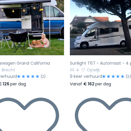
rige
Volgende
Vorige
swagen Grand California
Sunlight T67 - Automaat - 4
Brecht
4
Opwijk
verhuurd
9 keer verhuurd
(2)
(3)
€ 126
per dag
Vanaf
€ 162
per dag