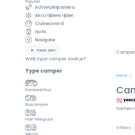
Populair
Achteruitrijcamera
Airco tijdens rijden
Cruisecontrol
Isofix
Navigatie
meer zien
Camper
Welk type camper zoek je?
Type camper
Home
Cam
Kampeerbus
Buscamper
Samen m
Half-Integraal
0
Filters
Alkoof