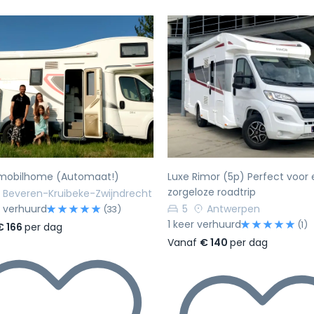
rige
Volgende
Vorige
 mobilhome (Automaat!)
Luxe Rimor (5p) Perfect voor
zorgeloze roadtrip
Beveren-Kruibeke-Zwijndrecht
 verhuurd
5
Antwerpen
(33)
1 keer verhuurd
(1)
€ 166
per dag
Vanaf
€ 140
per dag