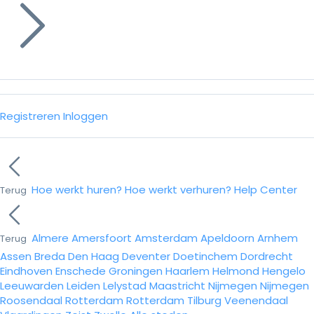
Registreren
Inloggen
Hoe werkt huren?
Hoe werkt verhuren?
Help Center
Terug
Almere
Amersfoort
Amsterdam
Apeldoorn
Arnhem
Terug
Assen
Breda
Den Haag
Deventer
Doetinchem
Dordrecht
Eindhoven
Enschede
Groningen
Haarlem
Helmond
Hengelo
Leeuwarden
Leiden
Lelystad
Maastricht
Nijmegen
Nijmegen
Roosendaal
Rotterdam
Rotterdam
Tilburg
Veenendaal