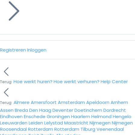
Registreren
Inloggen
Hoe werkt huren?
Hoe werkt verhuren?
Help Center
Terug
Almere
Amersfoort
Amsterdam
Apeldoorn
Arnhem
Terug
Assen
Breda
Den Haag
Deventer
Doetinchem
Dordrecht
Eindhoven
Enschede
Groningen
Haarlem
Helmond
Hengelo
Leeuwarden
Leiden
Lelystad
Maastricht
Nijmegen
Nijmegen
Roosendaal
Rotterdam
Rotterdam
Tilburg
Veenendaal