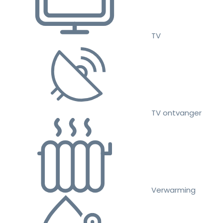
TV
TV ontvanger
Verwarming