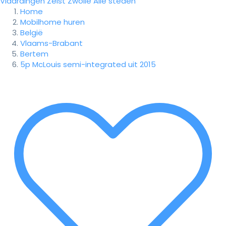
Vlaardingen
Zeist
Zwolle
Alle steden
Home
Mobilhome huren
België
Vlaams-Brabant
Bertem
5p McLouis semi-integrated uit 2015