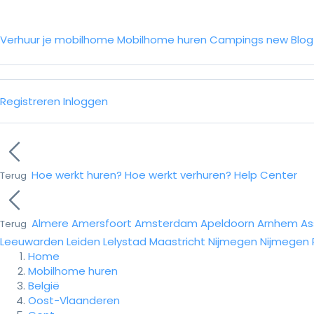
Verhuur je mobilhome
Mobilhome huren
Campings
new
Blo
Registreren
Inloggen
Hoe werkt huren?
Hoe werkt verhuren?
Help Center
Terug
Almere
Amersfoort
Amsterdam
Apeldoorn
Arnhem
As
Terug
Leeuwarden
Leiden
Lelystad
Maastricht
Nijmegen
Nijmegen
Home
Mobilhome huren
België
Oost-Vlaanderen