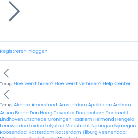
Registreren
Inloggen
Hoe werkt huren?
Hoe werkt verhuren?
Help Center
Terug
Almere
Amersfoort
Amsterdam
Apeldoorn
Arnhem
Terug
Assen
Breda
Den Haag
Deventer
Doetinchem
Dordrecht
Eindhoven
Enschede
Groningen
Haarlem
Helmond
Hengelo
Leeuwarden
Leiden
Lelystad
Maastricht
Nijmegen
Nijmegen
Roosendaal
Rotterdam
Rotterdam
Tilburg
Veenendaal