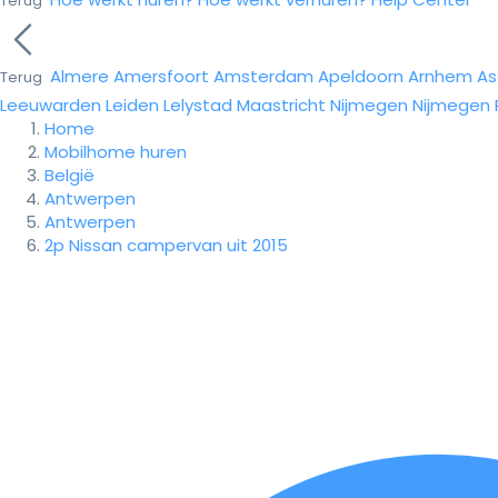
Terug
Almere
Amersfoort
Amsterdam
Apeldoorn
Arnhem
As
Terug
Leeuwarden
Leiden
Lelystad
Maastricht
Nijmegen
Nijmegen
Home
Mobilhome huren
België
Antwerpen
Antwerpen
2p Nissan campervan uit 2015