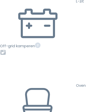
L-zit
Off-grid kamperen
Oven