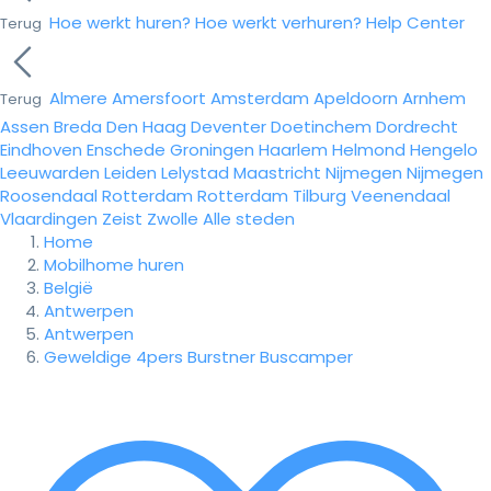
Hoe werkt huren?
Hoe werkt verhuren?
Help Center
Terug
Almere
Amersfoort
Amsterdam
Apeldoorn
Arnhem
Terug
Assen
Breda
Den Haag
Deventer
Doetinchem
Dordrecht
Eindhoven
Enschede
Groningen
Haarlem
Helmond
Hengelo
Leeuwarden
Leiden
Lelystad
Maastricht
Nijmegen
Nijmegen
Roosendaal
Rotterdam
Rotterdam
Tilburg
Veenendaal
Vlaardingen
Zeist
Zwolle
Alle steden
Home
Mobilhome huren
België
Antwerpen
Antwerpen
Geweldige 4pers Burstner Buscamper